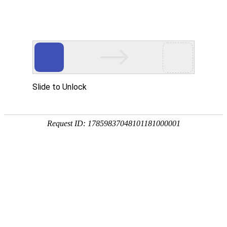
首页
关于我们
产品中心
成功案例
客户服务
公司简介
滚丝机
实拍案例
客户服务
荣誉资质
圆锯机
在
在线留言
线
客
带锯机
分享到...
服
滚牙轮
螺纹研磨机
机床配件
全自动上料机
扫描二维码
线上目录
线上目录