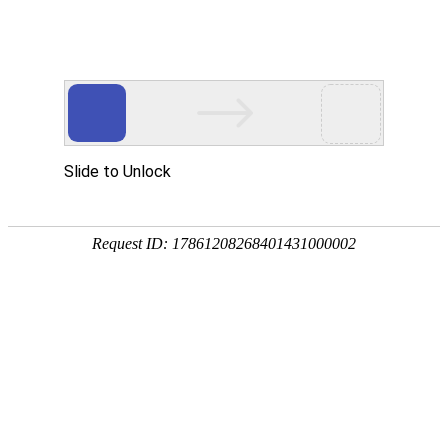
首页
关于我们
产品中心
成功案例
客户服务
公司简介
滚丝机
实拍案例
客户服务
荣誉资质
圆锯机
在
在线留言
线
客
带锯机
分享到...
服
滚牙轮
螺纹研磨机
机床配件
全自动上料机
扫描二维码
产品中心
产品分类