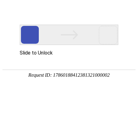
首页
关于我们
产品中心
成功案例
客户服务
公司简介
滚丝机
实拍案例
客户服务
荣誉资质
圆锯机
在
在线留言
线
客
带锯机
分享到...
服
滚牙轮
螺纹研磨机
机床配件
全自动上料机
扫描二维码
产品中心
产品分类