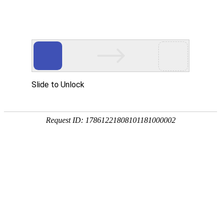
首页
关于我们
产品中心
成功案例
客户服务
公司简介
滚丝机
实拍案例
客户服务
荣誉资质
圆锯机
在
在线留言
线
客
带锯机
分享到...
服
滚牙轮
螺纹研磨机
机床配件
全自动上料机
扫描二维码
产品中心
产品分类