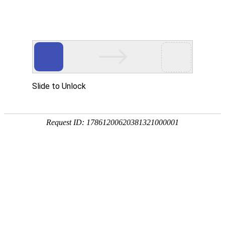
首页
关于我们
产品中心
成功案例
客户服务
公司简介
滚丝机
实拍案例
客户服务
荣誉资质
圆锯机
在
在线留言
线
客
带锯机
分享到...
服
滚牙轮
螺纹研磨机
机床配件
全自动上料机
扫描二维码
产品中心
产品分类