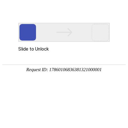
首页
关于我们
产品中心
成功案例
客户服务
公司简介
滚丝机
实拍案例
客户服务
荣誉资质
圆锯机
在
在线留言
线
客
带锯机
分享到...
服
滚牙轮
螺纹研磨机
机床配件
全自动上料机
扫描二维码
产品中心
产品分类