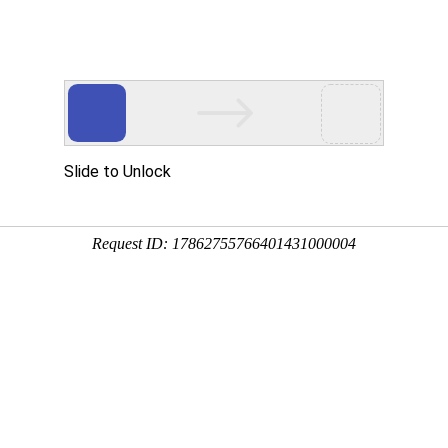
首页
关于我们
产品中心
成功案例
公司简介
滚丝机
实拍案例
荣誉资质
圆锯机
带锯机
滚牙轮
螺纹研磨机
机床配件
全自动上料机
您的当前位置