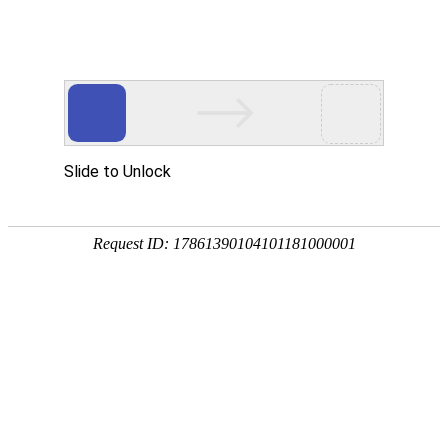
首页
关于我们
产品中心
成功案例
客户服务
公司简介
滚丝机
实拍案例
客户服务
荣誉资质
圆锯机
在
在线留言
线
客
带锯机
分享到...
服
滚牙轮
螺纹研磨机
机床配件
全自动上料机
扫描二维码
钨钢支撑片
产品分类