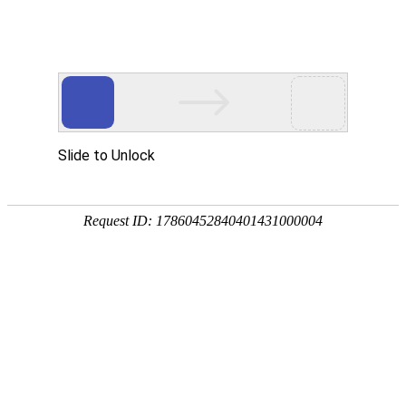
首页
关于我们
产品中心
成功案例
客户服务
公司简介
滚丝机
实拍案例
客户服务
荣誉资质
圆锯机
在
在线留言
线
客
带锯机
分享到...
服
滚牙轮
螺纹研磨机
机床配件
全自动上料机
扫描二维码
钨钢支撑片
产品分类