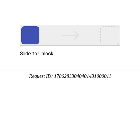
首页
关于我们
产品中心
成功案例
公司简介
滚丝机
实拍案例
荣誉资质
圆锯机
带锯机
滚牙轮
螺纹研磨机
机床配件
全自动上料机