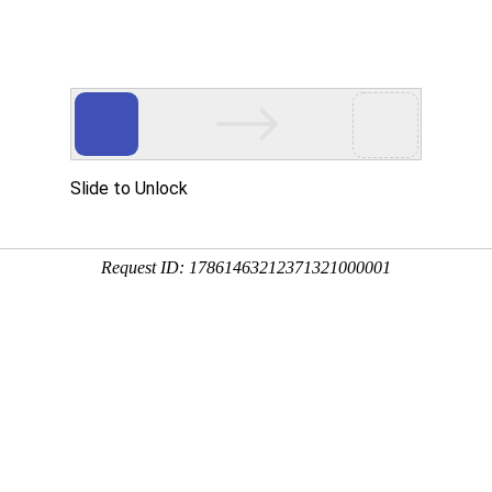
首页
关于我们
产品中心
成功案例
公司简介
滚丝机
实拍案例
荣誉资质
圆锯机
带锯机
滚牙轮
螺纹研磨机
机床配件
全自动上料机