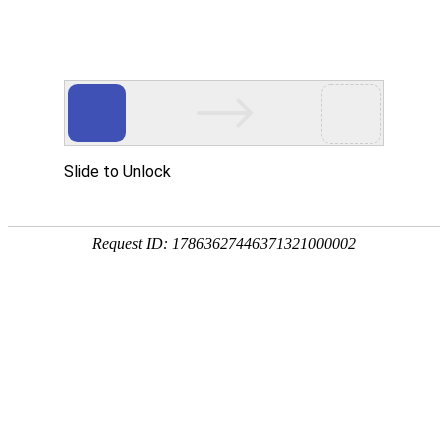
首页
关于我们
产品中心
成功案例
客户服务
公司简介
滚丝机
实拍案例
客户服务
荣誉资质
圆锯机
在
在线留言
线
客
带锯机
分享到...
服
滚牙轮
螺纹研磨机
机床配件
全自动上料机
扫描二维码
新闻分类
滚丝机能加装自动上下料