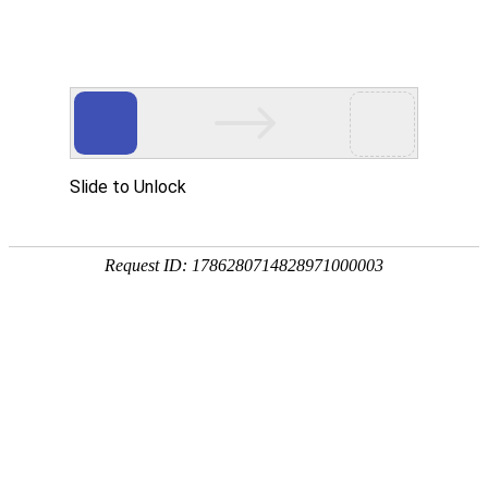
首页
关于我们
产品中心
成功案例
客户服务
公司简介
滚丝机
实拍案例
客户服务
荣誉资质
圆锯机
在
在线留言
线
客
带锯机
分享到...
服
滚牙轮
螺纹研磨机
机床配件
全自动上料机
扫描二维码
新闻分类
滚丝机加工圆钢螺纹时需