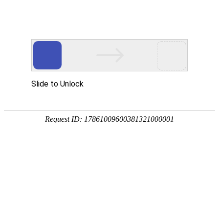
首页
关于我们
产品中心
成功案例
客户服务
公司简介
滚丝机
实拍案例
客户服务
荣誉资质
圆锯机
在
在线留言
线
客
带锯机
分享到...
服
滚牙轮
螺纹研磨机
机床配件
全自动上料机
扫描二维码
案例分类
宏标五金产品实拍