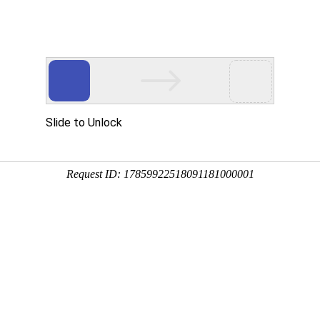
首页
关于我们
产品中心
成功案例
公司简介
滚丝机
实拍案例
荣誉资质
圆锯机
带锯机
滚牙轮
螺纹研磨机
机床配件
全自动上料机